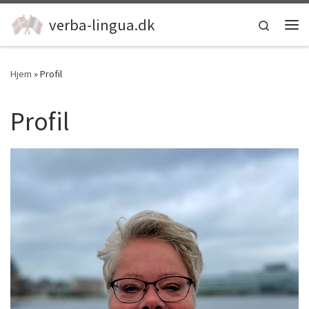
Fortsæt til indhold
verba-lingua.dk
Search
Me
Hjem
»
Profil
Profil